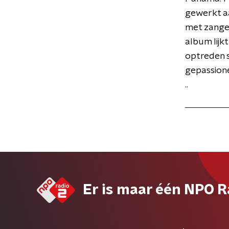
gewerkt aa
met zange
album lijk
optreden 
gepassione
..
Er is maar één NPO R