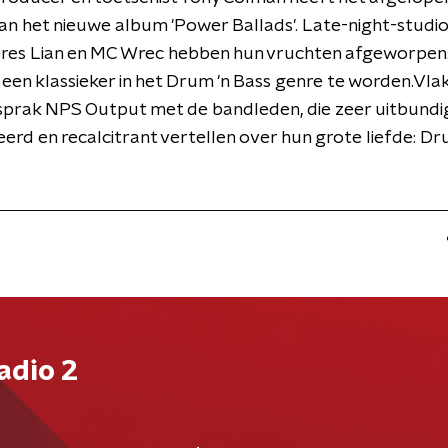
n het nieuwe album 'Power Ballads'. Late-night-studio
res Lian en MC Wrec hebben hun vruchten afgeworpen:
t een klassieker in het Drum 'n Bass genre te worden.Vla
sprak NPS Output met de bandleden, die zeer uitbundi
erd en recalcitrant vertellen over hun grote liefde: Dr
adio 2