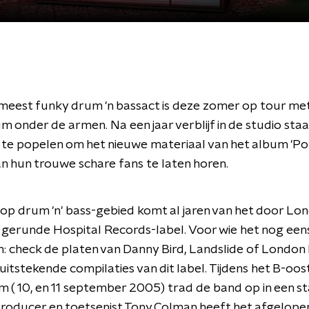
 meest funky drum 'n bassact is deze zomer op tour me
m onder de armen. Na een jaar verblijf in de studio st
y te popelen om het nieuwe materiaal van het album 'P
an hun trouwe schare fans te laten horen.
op drum 'n' bass-gebied komt al jaren van het door Lo
y gerunde Hospital Records-label. Voor wie het nog eens
n: check de platen van Danny Bird, Landslide of London 
 uitstekende compilaties van dit label. Tijdens het B-oost
 ( 10, en 11 september 2005) trad de band op in een 
oducer en toetsenist Tony Colman heeft het afgelopen