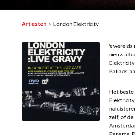
Artiesten
London Elektricity
's werelds
nieuw albu
Elektricit
Ballads' a
Het beste 
Elektricit
naluistere
zelf, of de
Amsterdam
Panama. Pr