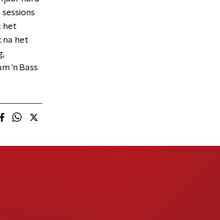
 sessions
 het
k na het
g,
um 'n Bass