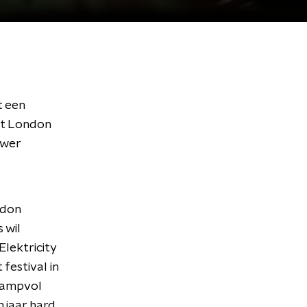
t een
aat London
ower
ndon
 wil
Elektricity
 festival in
stampvol
 jaar hard