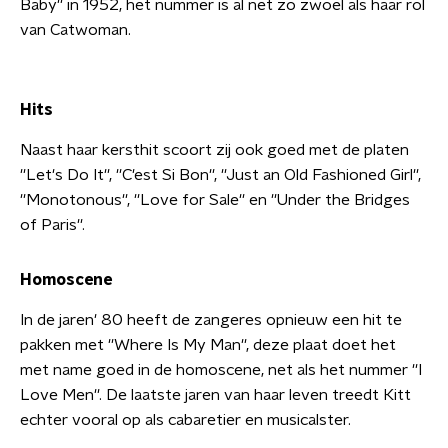
Baby'' in 1952, het nummer is al net zo zwoel als haar rol
van Catwoman.
Hits
Naast haar kersthit scoort zij ook goed met de platen
''Let's Do It'', ''C'est Si Bon'', ''Just an Old Fashioned Girl'',
''Monotonous'', ''Love for Sale'' en ''Under the Bridges
of Paris''.
Homoscene
In de jaren' 80 heeft de zangeres opnieuw een hit te
pakken met ''Where Is My Man'', deze plaat doet het
met name goed in de homoscene, net als het nummer ''I
Love Men''. De laatste jaren van haar leven treedt Kitt
echter vooral op als cabaretier en musicalster.