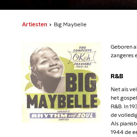
Artiesten
Big Maybelle
Geboren al
zangeres e
R&B
Net als ve
het gospel
R&B. In 19
de volledi
Als pianist
1944 de e