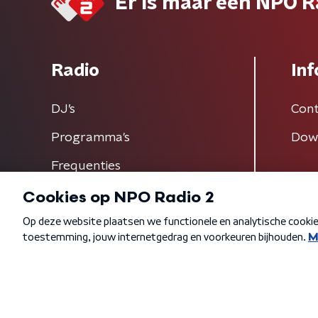
Er is maar één NPO R
Radio
Inf
DJ’s
Cont
Programma's
Dow
Frequenties
Algemene voorwaarden
Privacybeleid