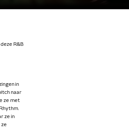
d deze R&B
ingen in
witch naar
e ze met
 Rhythm.
r ze in
 ze