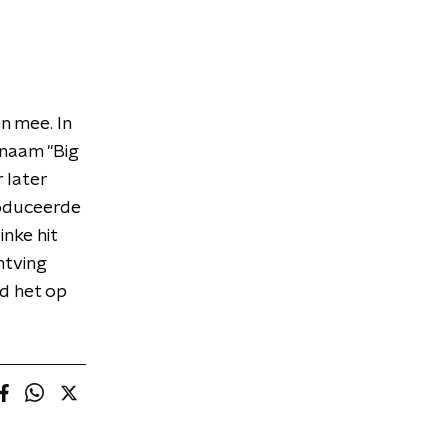
n mee. In
nnaam "Big
 later
roduceerde
inke hit
ntving
d het op