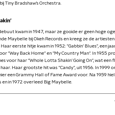
bij Tiny Bradshaw's Orchestra.
akin'
debuut kwam in 1947, maar ze gooide er geen hoge oge
de Maybelle bij Okeh Records en kreeg ze de artieste
 Haar eerste hitje kwam in 1952: "Gabbin' Blues", een jaar
oor "Way Back Home" en "My Country Man". In 1955 p
es voor haar "Whole Lotta Shakin' Going On", wat een fl
haar. Haar grootste hit was "Candy", uit 1956. In 1999 o
ier een Grammy Hall of Fame Award voor. Na 1959 hiel
s en in 1972 overleed Big Maybelle.