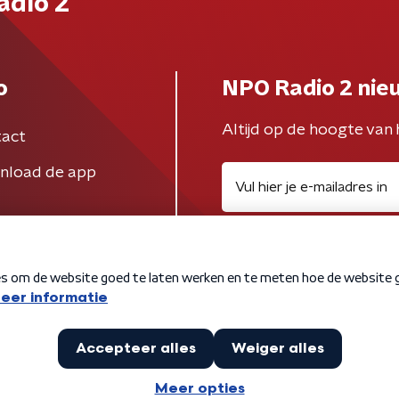
adio 2
o
NPO Radio 2 nie
Altijd op de hoogte van 
act
nload de app