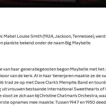
s Mabel Louise Smith (1924, Jackson, Tennessee), wer
n pianiste bekend onder de naam Big Maybelle.
le van haar generatiegenoten begon Maybelle met het z
koor van de kerk. Al in haar tienerjaren maakte ze de s
36 trad ze op met Dave Clark's Memphis Band en tourd
g uit vrouwen bestaande International Sweethearts of
e sloot ze zich aan bij Christine Chatman's Orchestra, waa
erste opnames mee maakte. Tussen 1947 en 1950 deed