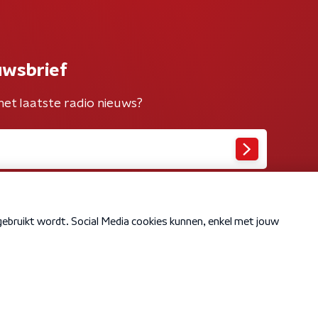
uwsbrief
het laatste radio nieuws?
Cookiebeleid