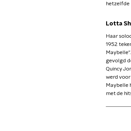
hetzelfde 
Lotta Sh
Haar solo
1952 teken
Maybelle".
gevolgd d
Quincy Jon
werd voor 
Maybelle h
met de hit