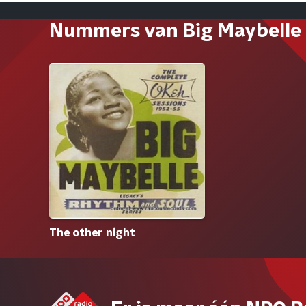
Nummers van Big Maybelle
The other night