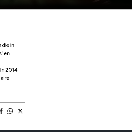
die in
' en
 In 2014
laire