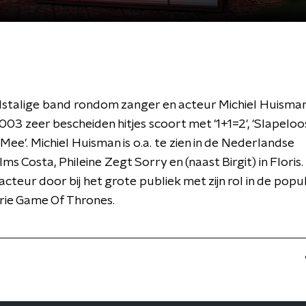
talige band rondom zanger en acteur Michiel Huisman 
03 zeer bescheiden hitjes scoort met '1+1=2', 'Slapeloos
ee'. Michiel Huisman is o.a. te zien in de Nederlandse
ms Costa, Phileine Zegt Sorry en (naast Birgit) in Floris.
acteur door bij het grote publiek met zijn rol in de popu
erie Game Of Thrones.