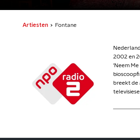
Artiesten
Fontane
Nederlands
2002 en 20
'Neem Me M
bioscoopfil
breekt de 
televisies