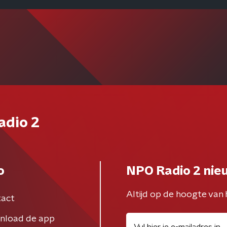
adio 2
o
NPO Radio 2 nie
Altijd op de hoogte van 
act
nload de app