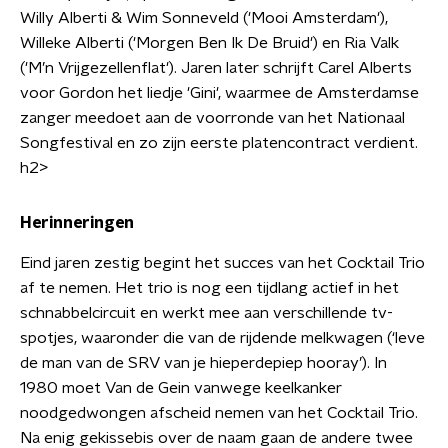
Willy Alberti & Wim Sonneveld ('Mooi Amsterdam'),
Willeke Alberti ('Morgen Ben Ik De Bruid') en Ria Valk
('M’n Vrijgezellenflat'). Jaren later schrijft Carel Alberts
voor Gordon het liedje 'Gini', waarmee de Amsterdamse
zanger meedoet aan de voorronde van het Nationaal
Songfestival en zo zijn eerste platencontract verdient.
h2>
Herinneringen
Eind jaren zestig begint het succes van het Cocktail Trio
af te nemen. Het trio is nog een tijdlang actief in het
schnabbelcircuit en werkt mee aan verschillende tv-
spotjes, waaronder die van de rijdende melkwagen (‘leve
de man van de SRV van je hieperdepiep hooray’). In
1980 moet Van de Gein vanwege keelkanker
noodgedwongen afscheid nemen van het Cocktail Trio.
Na enig gekissebis over de naam gaan de andere twee