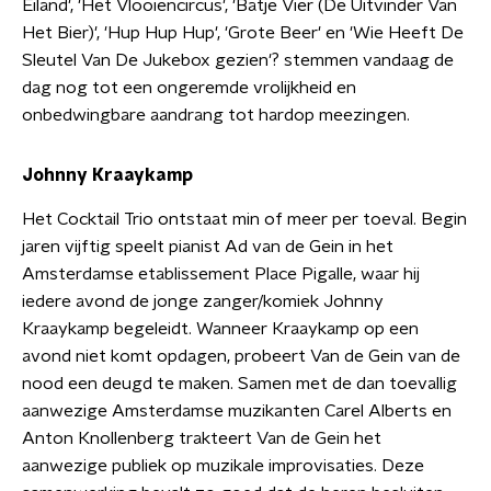
Eiland', 'Het Vlooiencircus', 'Batje Vier (De Uitvinder Van
Het Bier)', 'Hup Hup Hup', 'Grote Beer' en 'Wie Heeft De
Sleutel Van De Jukebox gezien'? stemmen vandaag de
dag nog tot een ongeremde vrolijkheid en
onbedwingbare aandrang tot hardop meezingen.
Johnny Kraaykamp
Het Cocktail Trio ontstaat min of meer per toeval. Begin
jaren vijftig speelt pianist Ad van de Gein in het
Amsterdamse etablissement Place Pigalle, waar hij
iedere avond de jonge zanger/komiek Johnny
Kraaykamp begeleidt. Wanneer Kraaykamp op een
avond niet komt opdagen, probeert Van de Gein van de
nood een deugd te maken. Samen met de dan toevallig
aanwezige Amsterdamse muzikanten Carel Alberts en
Anton Knollenberg trakteert Van de Gein het
aanwezige publiek op muzikale improvisaties. Deze