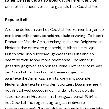
samenwerking bevalt zo goed dat de heren besluiten
om met z’n drieën verder te gaan als het Cocktail Trio.
Populariteit
Alle drie de leden van het Cocktail Trio kunnen buigen op
een behoorlijke hoeveelheid muzikale ervaring. Zo heeft
Brabander Van de Gein jarenlang in diverse Belgische en
Nederlandse orkesten gespeeld, is Alberts met zijn
Dutch Star Trio succesvol geweest in Duitsland en
heeft de zich Tonny More noemende Knollenberg
gitaarles gegeven aan prinses Irene. Het repertoire van
het Cocktail Trio bestaat uit bewerkingen van
aanstekelijke Amerikaanse hits, die van pakkende
Nederlandse teksten worden voorzien. Daarmee heeft
het drietal veel succes in den lande, iets dat ook de
radiomakers in Hilversum niet ontgaat. Vanaf 1954 is
het Cocktail Trio regelmatig te gast in diverse
radioprogramma’s. Zo treedt het trio op in het populaire