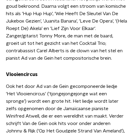
goud bekroond. Daarna volgt een stroom van komische
hits als 'Hup Hup Hup', 'Wie Heeft De Sleutel Van De
Jukebox Gezien', 'Juanita Banana', 'Leve De Opera', '(Hela
Roept De) Akela' en 'Lief Zijn Voor Elkaar'.
Zanger/gitarist Tonny More, de man met de baard,
groeit uit tot het gezicht van het Cocktail Trio;
contrabassist Carel Alberts is de clown van het stel en
pianist Ad van de Gein het compositorische brein.
Vlooiencircus
Ook het door Ad van de Gein gecomponeerde liedje
'Het Vlooiencircus' (‘tjongejongejonge wat een
spronge’) wordt een grote hit. Het liedje wordt later
zelfs opgenomen door de Jamaïcaanse pianiste
Winifred Atwell, die er een wereldhit van maakt. Verder
schrijft Van de Gein ook hits voor onder anderen
Johnny & Rijk ('Op Het Goudgele Strand Van Ameland'),