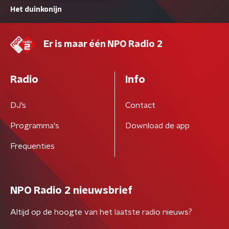
Het duinkonijn
Er is maar één NPO Radio 2
Radio
Info
DJ’s
Contact
Programma's
Download de app
Frequenties
NPO Radio 2 nieuwsbrief
Altijd op de hoogte van het laatste radio nieuws?