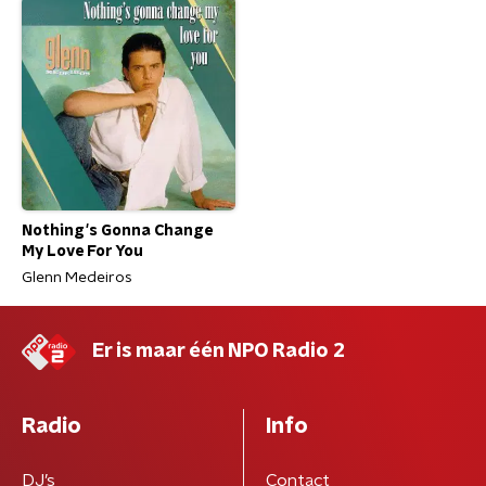
Nothing's Gonna Change
My Love For You
Glenn Medeiros
Er is maar één NPO Radio 2
Radio
Info
DJ’s
Contact