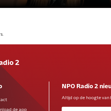
s.
adio 2
o
NPO Radio 2 nie
Altijd op de hoogte van 
act
nload de app