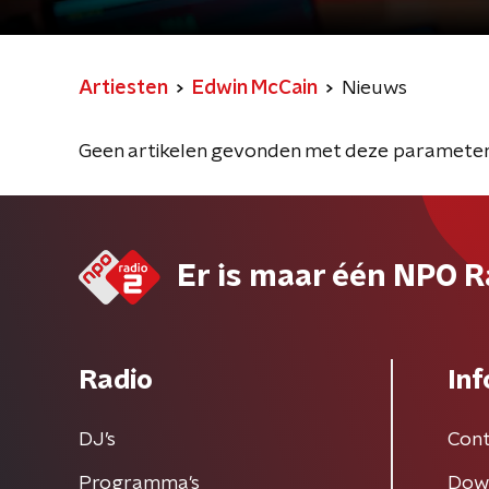
Artiesten
Edwin McCain
Nieuws
Geen artikelen gevonden met deze parameter
Er is maar één NPO R
Radio
Inf
DJ’s
Cont
Programma's
Dow