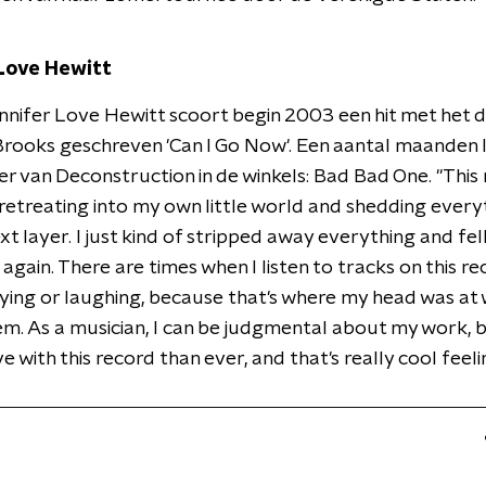
Love Hewitt
nnifer Love Hewitt scoort begin 2003 een hit met het 
rooks geschreven 'Can I Go Now'. Een aantal maanden la
r van Deconstruction in de winkels: Bad Bad One. "This 
etreating into my own little world and shedding every
xt layer. I just kind of stripped away everything and fell
 again. There are times when I listen to tracks on this re
crying or laughing, because that's where my head was at 
em. As a musician, I can be judgmental about my work, b
e with this record than ever, and that's really cool feeli