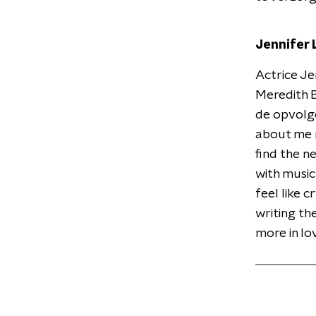
Jennifer 
Actrice Je
Meredith B
de opvolge
about me r
find the ne
with music
feel like 
writing th
more in lov