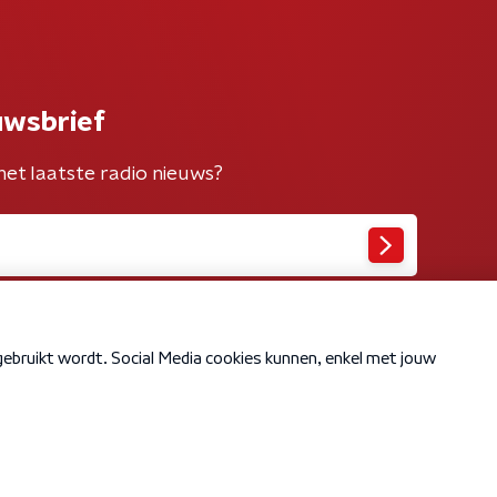
uwsbrief
het laatste radio nieuws?
Cookiebeleid