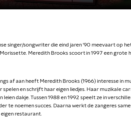
e singer/songwriter die eind jaren '90 meevaart op he
 Morissette. Meredith Brooks scoort in 1997 een grote h
ongs af aan heeft Meredith Brooks (1966) interesse in m
r spelen en schrijft haar eigen liedjes. Haar muzikale ca
en leien dakje. Tussen 1988 en 1992 speelt ze in verschill
der te noemen succes. Daarna werkt de zangeres same
 eigen restaurant.