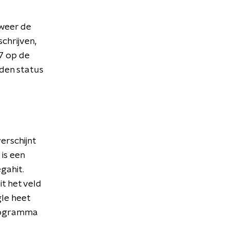
weer de
chrijven,
97 op de
uden status
verschijnt
 is een
gahit.
it het veld
gle heet
programma