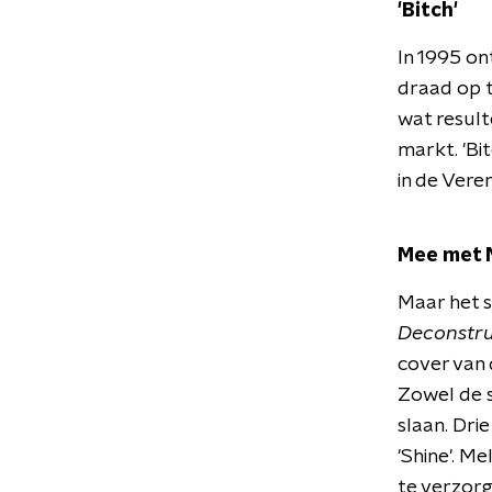
'Bitch'
In 1995 o
draad op t
wat result
markt. 'Bi
in de Vere
Mee met M
Maar het su
Deconstru
cover van 
Zowel de s
slaan. Drie
'Shine'. M
te verzor