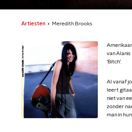
Artiesten
Meredith Brooks
Amerikaans
van Alanis
'Bitch'.
Al vanaf j
leert gitaa
niet van e
zonder na
man in hun