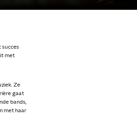
t succes
it met
uziek. Ze
rrière gaat
ende bands,
n met haar