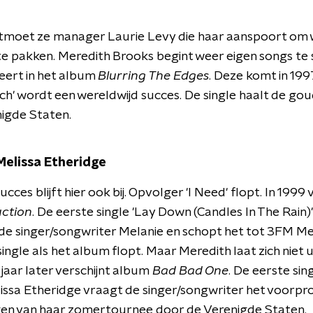
ntmoet ze manager Laurie Levy die haar aanspoort om 
e pakken. Meredith Brooks begint weer eigen songs te s
eert in het album
Blurring The Edges
. Deze komt in 19
tch' wordt een wereldwijd succes. De single haalt de go
nigde Staten.
elissa Etheridge
cces blijft hier ook bij. Opvolger 'I Need' flopt. In 1999 
ction
. De eerste single 'Lay Down (Candles In The Rain)'
de singer/songwriter Melanie en schopt het tot 3FM Me
ingle als het album flopt. Maar Meredith laat zich niet u
 jaar later verschijnt album
Bad Bad One
. De eerste sin
elissa Etheridge vraagt de singer/songwriter het voor
gen van haar zomertournee door de Verenigde Staten.