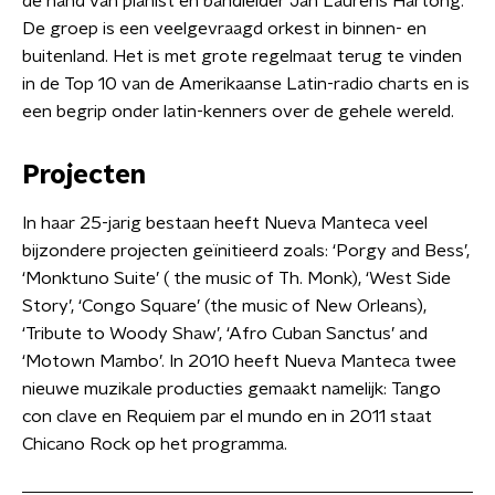
de hand van pianist en bandleider Jan Laurens Hartong.
De groep is een veelgevraagd orkest in binnen- en
buitenland. Het is met grote regelmaat terug te vinden
in de Top 10 van de Amerikaanse Latin-radio charts en is
een begrip onder latin-kenners over de gehele wereld.
Projecten
In haar 25-jarig bestaan heeft Nueva Manteca veel
bijzondere projecten geïnitieerd zoals: ‘Porgy and Bess’,
‘Monktuno Suite’ ( the music of Th. Monk), ‘West Side
Story’, ‘Congo Square’ (the music of New Orleans),
‘Tribute to Woody Shaw’, ‘Afro Cuban Sanctus’ and
‘Motown Mambo’. In 2010 heeft Nueva Manteca twee
nieuwe muzikale producties gemaakt namelijk: Tango
con clave en Requiem par el mundo en in 2011 staat
Chicano Rock op het programma.