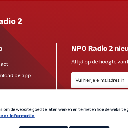
adio 2
o
NPO Radio 2 nie
Altijd op de hoogte van 
act
nload de app