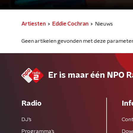
Artiesten
Eddie Cochran
Nieuws
Geen artikelen gevonden met deze parameter
Er is maar één NPO R
Radio
Inf
DJ’s
Cont
Programma's
Dow