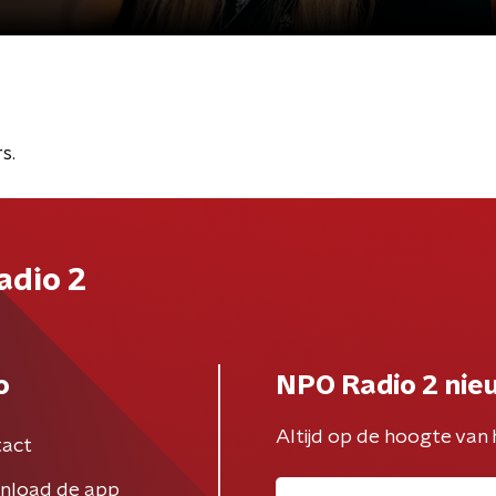
s.
adio 2
o
NPO Radio 2 nie
Altijd op de hoogte van 
act
nload de app