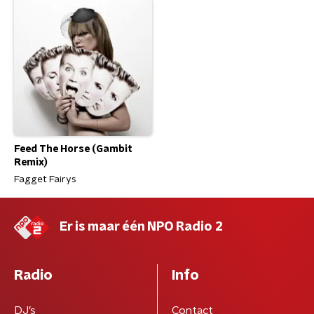
Feed The Horse (Gambit
Remix)
Fagget Fairys
Er is maar één NPO Radio 2
Radio
Info
DJ’s
Contact