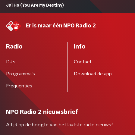
Jai Ho (You Are My Destiny)
Er is maar één NPO Radio 2
Radio
Info
DJ’s
Contact
Programma's
Download de app
Frequenties
NPO Radio 2 nieuwsbrief
Altijd op de hoogte van het laatste radio nieuws?