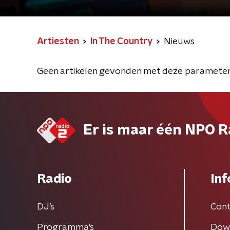
Artiesten
In The Country
Nieuws
Geen artikelen gevonden met deze parameter
Er is maar één NPO R
Radio
Inf
DJ’s
Cont
Programma's
Dow