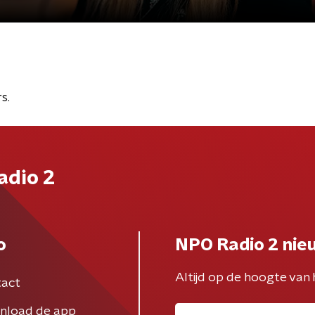
s.
adio 2
o
NPO Radio 2 nie
Altijd op de hoogte van 
act
nload de app