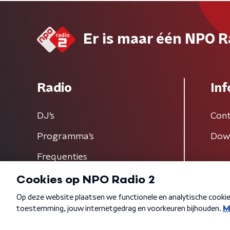
Er is maar één NPO R
Radio
Inf
DJ’s
Cont
Programma's
Dow
Frequenties
Algemene voorwaarden
Privacybeleid