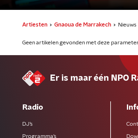
Artiesten
Gnaoua de Marrakech
Nieuws
Geen artikelen gevonden met deze parameter
Er is maar één NPO R
Radio
Inf
DJ’s
Cont
Programma's
Dow