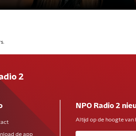
s.
adio 2
o
NPO Radio 2 nie
Altijd op de hoogte van 
act
nload de app