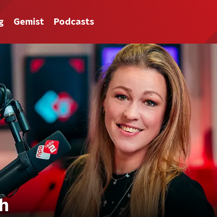
g
Gemist
Podcasts
h