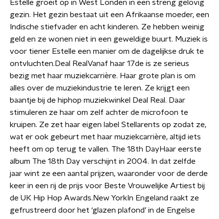
Estelle groeit op in West Londen in een streng gelovig
gezin. Het gezin bestaat uit een Afrikaanse moeder, een
Indische stiefvader en acht kinderen. Ze hebben weinig
geld en ze wonen niet in een geweldige buurt. Muziek is
voor tiener Estelle een manier om de dagelijkse druk te
ontvluchten.Deal RealVanaf haar 17de is ze serieus
bezig met haar muziekcarrière. Haar grote plan is om
alles over de muziekindustrie te leren. Ze krijgt een
baantje bij de hiphop muziekwinkel Deal Real. Daar
stimuleren ze haar om zelf achter de microfoon te
kruipen. Ze zet haar eigen label Stellarents op zodat ze,
wat er ook gebeurt met haar muziekcarrière, altijd iets
heeft om op terug te vallen. The 18th DayHaar eerste
album The 18th Day verschijnt in 2004. In dat zelfde
jaar wint ze een aantal prijzen, waaronder voor de derde
keer in een rij de prijs voor Beste Vrouwelijke Artiest bij
de UK Hip Hop Awards.New YorkIn Engeland raakt ze
gefrustreerd door het ‘glazen plafond’ in de Engelse