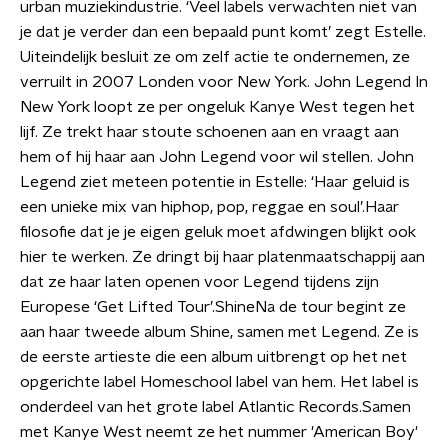
urban muziekindustrie. ‘Veel labels verwachten niet van
je dat je verder dan een bepaald punt komt’ zegt Estelle.
Uiteindelijk besluit ze om zelf actie te ondernemen, ze
verruilt in 2007 Londen voor New York. John Legend In
New York loopt ze per ongeluk Kanye West tegen het
lijf. Ze trekt haar stoute schoenen aan en vraagt aan
hem of hij haar aan John Legend voor wil stellen. John
Legend ziet meteen potentie in Estelle: ‘Haar geluid is
een unieke mix van hiphop, pop, reggae en soul’.Haar
filosofie dat je je eigen geluk moet afdwingen blijkt ook
hier te werken. Ze dringt bij haar platenmaatschappij aan
dat ze haar laten openen voor Legend tijdens zijn
Europese ‘Get Lifted Tour’.ShineNa de tour begint ze
aan haar tweede album Shine, samen met Legend. Ze is
de eerste artieste die een album uitbrengt op het net
opgerichte label Homeschool label van hem. Het label is
onderdeel van het grote label Atlantic Records.Samen
met Kanye West neemt ze het nummer 'American Boy'