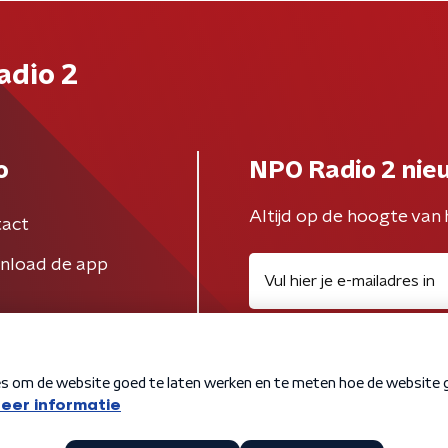
adio 2
o
NPO Radio 2 nie
Altijd op de hoogte van 
act
nload de app