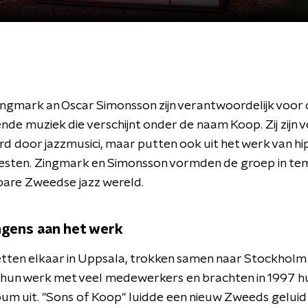
ngmark an Oscar Simonsson zijn verantwoordelijk voor 
de muziek die verschijnt onder de naam Koop. Zij zijn 
rd door jazzmusici, maar putten ook uit het werk van h
iesten. Zingmark en Simonsson vormden de groep in te
bare Zweedse jazz wereld.
gens aan het werk
tten elkaar in Uppsala, trokken samen naar Stockholm
hun werk met veel medewerkers en brachten in 1997 h
m uit. "Sons of Koop" luidde een nieuw Zweeds geluid