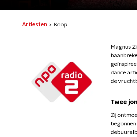
Artiesten
Koop
Magnus Zi
baanbreken
geïnspiree
dance art
de vrucht
Twee jon
Zij ontmoe
begonnen 
debuuralbu