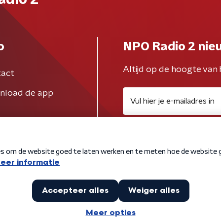
adio 2
o
NPO Radio 2 nie
Altijd op de hoogte van 
act
nload de app