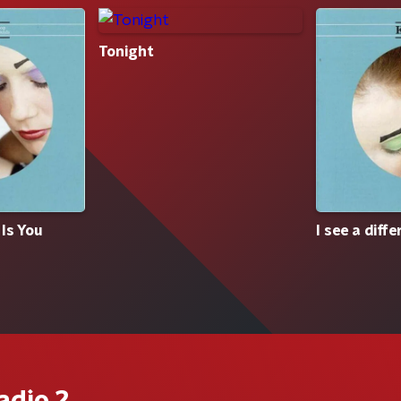
Tonight
Is You
I see a diff