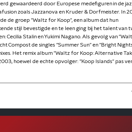
 werd gewaardeerd door Europese medefiguren in de jaz
afusion zoals Jazzanova en Kruder & Dorfmeister. In 2
de de groep "Waltz for Koop", een album dat hun
nde stijl bevestigde en te leen ging bij het talent van 
n: Cecilia Stalin en Yukimi Nagano. Als gevolg van "Walt
cht Compost de singles "Summer Sun" en "Bright Nights"
mixes. Het remix album "Waltz for Koop: Alternative T
2003, hoewel de echte opvolger: "Koop Islands" pas ver