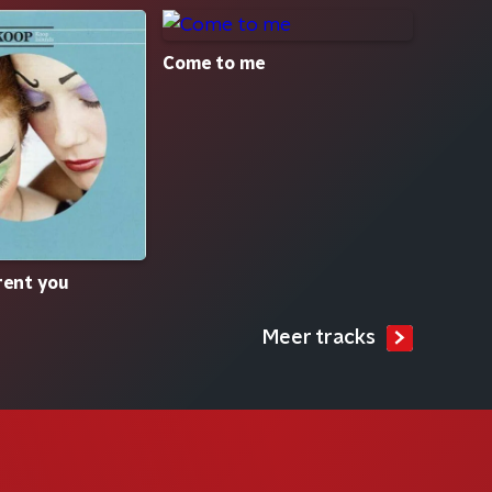
Come to me
erent you
Meer tracks