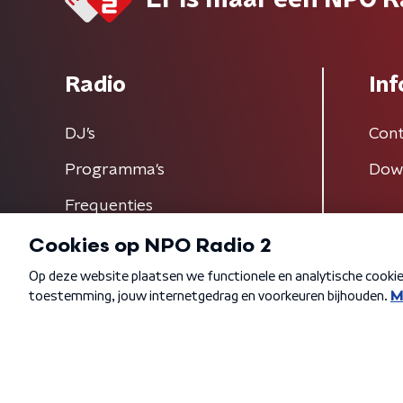
Er is maar één NPO R
Radio
Inf
DJ’s
Cont
Programma's
Dow
Frequenties
Algemene voorwaarden
Privacybeleid