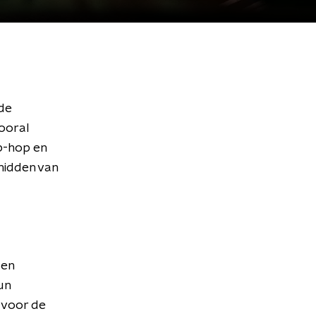
de
vooral
ip-hop en
midden van
 en
un
 voor de