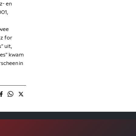
z- en
001,
twee
z for
 uit,
akes" kwam
scheen in