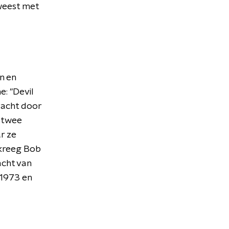
eweest met
n en
e: "Devil
racht door
p twee
r ze
 kreeg Bob
acht van
 1973 en