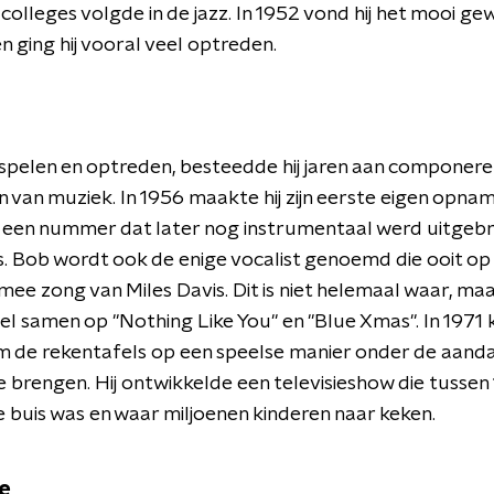
 colleges volgde in de jazz. In 1952 vond hij het mooi g
n ging hij vooral veel optreden.
spelen en optreden, besteedde hij jaren aan componere
 van muziek. In 1956 maakte hij zijn eerste eigen opnam
, een nummer dat later nog instrumentaal werd uitgeb
s. Bob wordt ook de enige vocalist genoemd die ooit o
e zong van Miles Davis. Dit is niet helemaal waar, maa
l samen op "Nothing Like You" en "Blue Xmas". In 1971
m de rekentafels op een speelse manier onder de aand
e brengen. Hij ontwikkelde een televisieshow die tussen
 buis was en waar miljoenen kinderen naar keken.
e