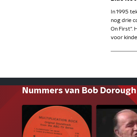
In 1995 te
nog drie c
On First".
voor kinde
Nummers van Bob Dorough