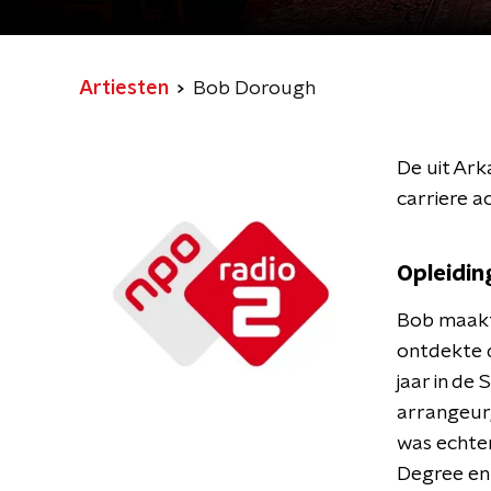
Artiesten
Bob Dorough
De uit Ar
carriere a
Opleidin
Bob maakte
ontdekte d
jaar in de
arrangeur, 
was echter
Degree en 