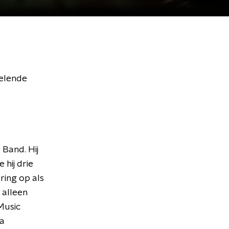
selende
 Band. Hij
hij drie
ring op als
 alleen
Music
ia