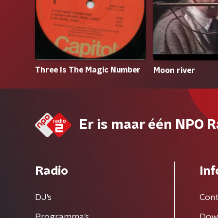
Three Is The Magic Number
Moon river
Er is maar één NPO R
Radio
Inf
DJ’s
Cont
Programma's
Dow