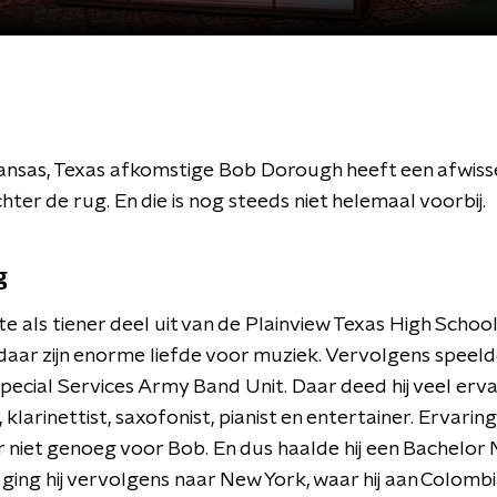
kansas, Texas afkomstige Bob Dorough heeft een afwis
chter de rug. En die is nog steeds niet helemaal voorbij.
g
 als tiener deel uit van de Plainview Texas High School
aar zijn enorme liefde voor muziek. Vervolgens speelde 
 Special Services Army Band Unit. Daar deed hij veel erva
klarinettist, saxofonist, pianist en entertainer. Ervaring
 niet genoeg voor Bob. En dus haalde hij een Bachelor 
ging hij vervolgens naar New York, waar hij aan Colomb