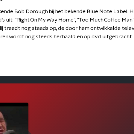
kende Bob Dorough bij het bekende Blue Note Label. Hi
d's uit: "Right On My Way Home", "Too Much Coffee Man"
 Hij treedt nog steeds op, de door hem ontwikkelde tele
ren wordt nog steeds herhaald en op dvd uitgebracht.