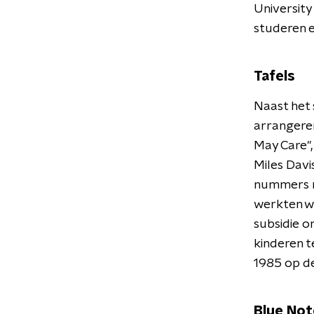
University
studeren e
Tafels
Naast het 
arrangeren
May Care"
Miles Davi
nummers me
werkten we
subsidie o
kinderen t
1985 op de
Blue Not