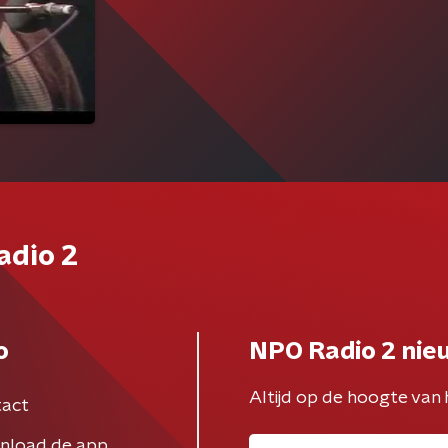
adio 2
o
NPO Radio 2 nie
Altijd op de hoogte van 
act
nload de app