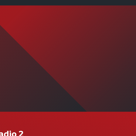
n
adio 2