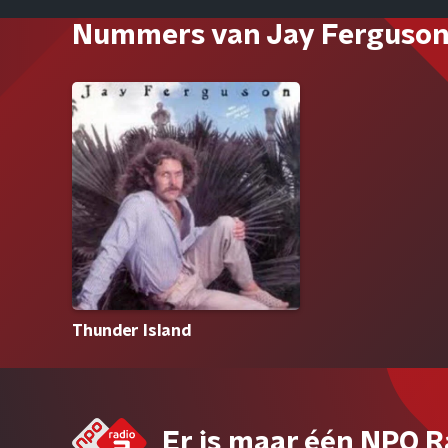
Nummers van Jay Ferguso
Thunder Island
Er is maar één NPO R