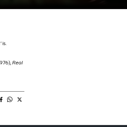
is.
1976),
Real