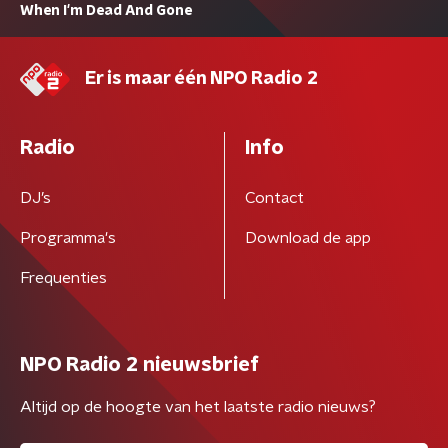
When I'm Dead And Gone
Er is maar één NPO Radio 2
Radio
Info
DJ’s
Contact
Programma's
Download de app
Frequenties
NPO Radio 2 nieuwsbrief
Altijd op de hoogte van het laatste radio nieuws?