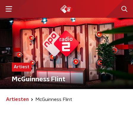
Artiest
McGuinness Flint
Artiesten
McGuinness Flint