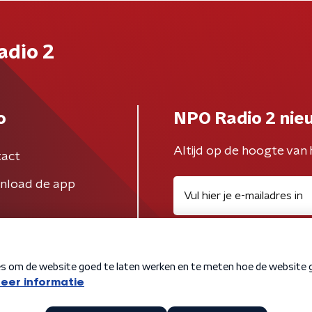
adio 2
o
NPO Radio 2 nie
Altijd op de hoogte van 
act
nload de app