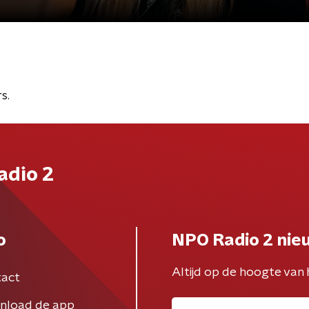
s.
adio 2
o
NPO Radio 2 nie
Altijd op de hoogte van 
act
nload de app