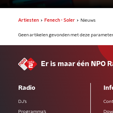
Artiesten
Fenech - Soler
Nieuws
Geen artikelen gevonden met deze parameter
Er is maar één NPO R
Radio
Inf
DJ’s
Cont
Programma's
Dow