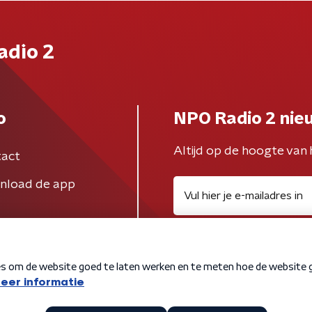
adio 2
o
NPO Radio 2 nie
Altijd op de hoogte van 
act
nload de app