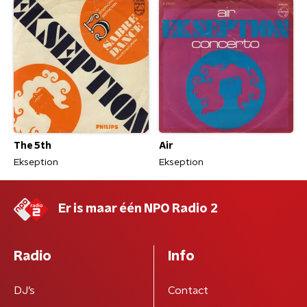
The 5th
Air
Ekseption
Ekseption
Er is maar één NPO Radio 2
Radio
Info
DJ’s
Contact