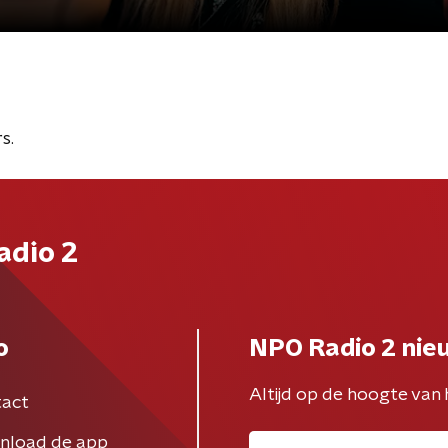
s.
adio 2
o
NPO Radio 2 nie
Altijd op de hoogte van 
act
nload de app