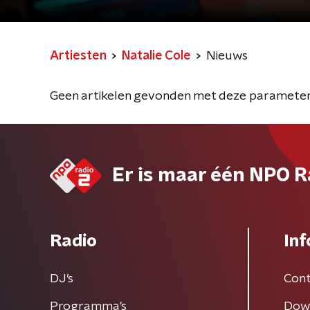
Artiesten
Natalie Cole
Nieuws
Geen artikelen gevonden met deze parameter
Er is maar één NPO R
Radio
Inf
DJ’s
Cont
Programma's
Dow