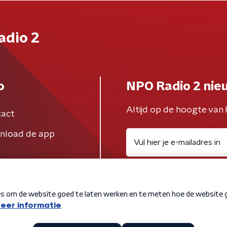
adio 2
o
NPO Radio 2 nie
Altijd op de hoogte van 
act
nload de app