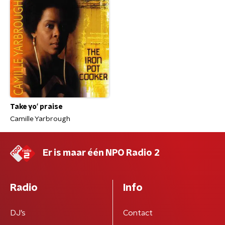
Take yo' praise
Camille Yarbrough
Er is maar één NPO Radio 2
Radio
Info
DJ’s
Contact