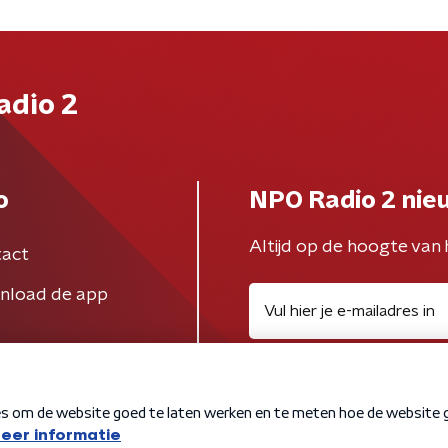
adio 2
o
NPO Radio 2 nie
Altijd op de hoogte van 
act
nload de app