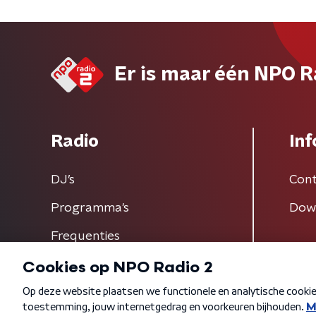
Er is maar één NPO R
Radio
Inf
DJ’s
Cont
Programma's
Dow
Frequenties
Algemene voorwaarden
Privacybeleid