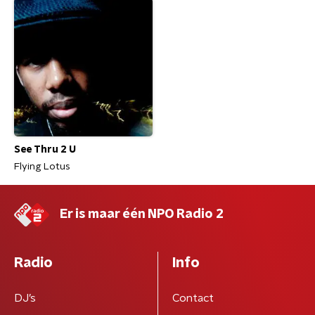
See Thru 2 U
Flying Lotus
Er is maar één NPO Radio 2
Radio
Info
DJ’s
Contact