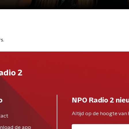
s.
adio 2
o
NPO Radio 2 nie
Altijd op de hoogte van 
act
nload de app