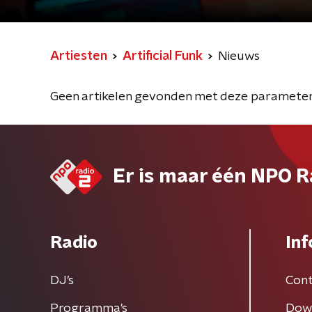
Artiesten
Artificial Funk
Nieuws
Geen artikelen gevonden met deze parameter
Er is maar één NPO R
Radio
Inf
DJ’s
Cont
Programma's
Dow