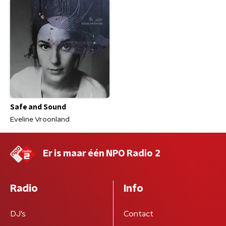
Safe and Sound
Eveline Vroonland
Er is maar één NPO Radio 2
Radio
Info
DJ’s
Contact