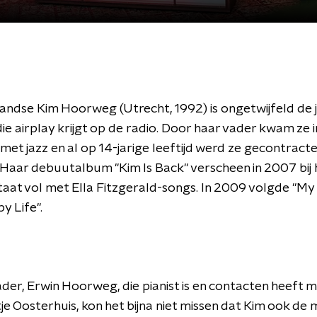
ndse Kim Hoorweg (Utrecht, 1992) is ongetwijfeld de 
ie airplay krijgt op de radio. Door haar vader kwam ze i
met jazz en al op 14-jarige leeftijd werd ze gecontract
 Haar debuutalbum "Kim Is Back" verscheen in 2007 bij
taat vol met Ella Fitzgerald-songs. In 2009 volgde "My
y Life".
der, Erwin Hoorweg, die pianist is en contacten heeft 
tje Oosterhuis, kon het bijna niet missen dat Kim ook de 