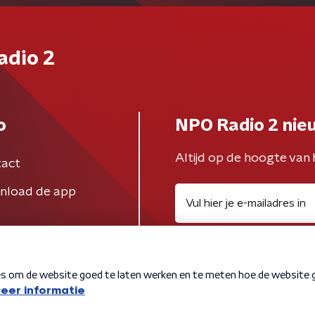
adio 2
o
NPO Radio 2 nie
Altijd op de hoogte van 
act
nload de app