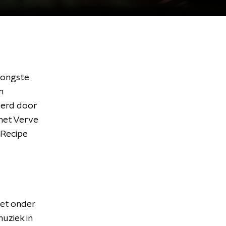
jongste
n
eerd door
 het Verve
 Recipe
met onder
muziek in