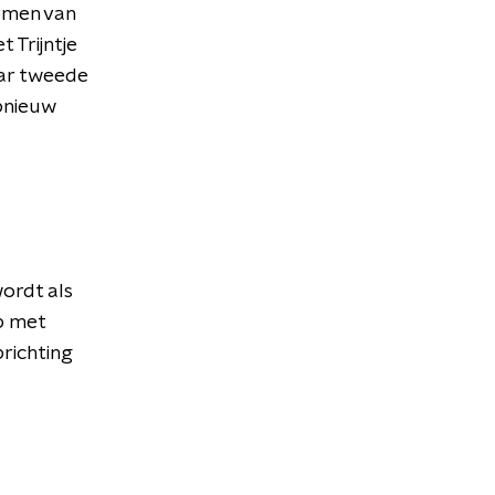
komen van
 Trijntje
aar tweede
pnieuw
ordt als
p met
prichting