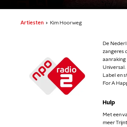
Artiesten
Kim Hoorweg
De Nederla
zangeres d
aanraking 
Universal.
Label en s
For A Happ
Hulp
Met een va
meer Trijn