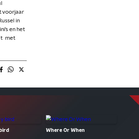
l
 voorjaar
ussel in
i's en het
ht met
bird
Where Or When