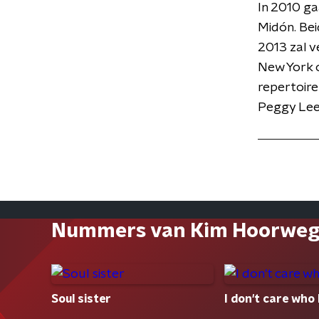
In 2010 g
Midón. Be
2013 zal v
New York o
repertoir
Peggy Lee 
Nummers van Kim Hoorwe
Soul sister
I don't care wh