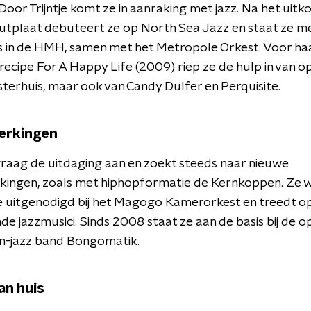
Door Trijntje komt ze in aanraking met jazz. Na het uit
tplaat debuteert ze op North Sea Jazz en staat ze met
s in de HMH, samen met het Metropole Orkest. Voor h
ecipe For A Happy Life (2009) riep ze de hulp in van o
osterhuis, maar ook van Candy Dulfer en Perquisite.
rkingen
raag de uitdaging aan en zoekt steeds naar nieuwe
ingen, zoals met hiphopformatie de Kernkoppen. Ze w
e uitgenodigd bij het Magogo Kamerorkest en treedt o
nde jazzmusici. Sinds 2008 staat ze aan de basis bij de o
in-jazz band Bongomatik.
an huis