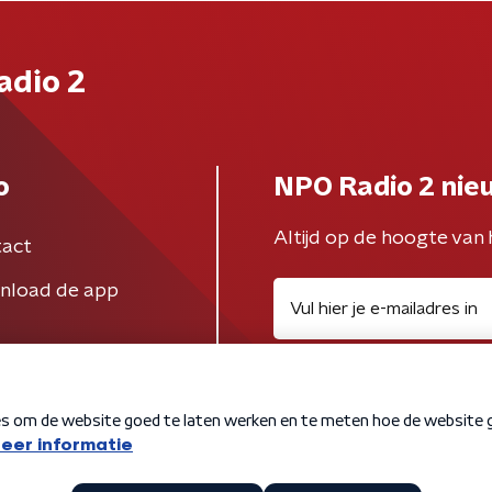
adio 2
o
NPO Radio 2 nie
Altijd op de hoogte van 
act
nload de app