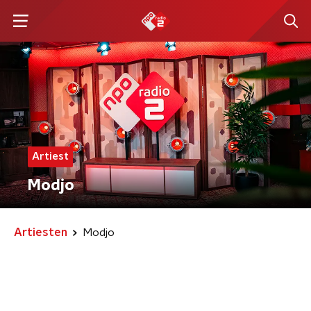
Artiest
Modjo
Artiesten
Modjo