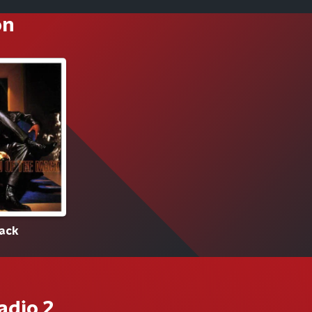
on
Mack
adio 2