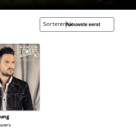
Sorteren
oung
owers