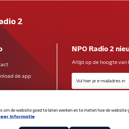
adio 2
o
NPO Radio 2 nie
Altijd op de hoogte van 
act
nload de app