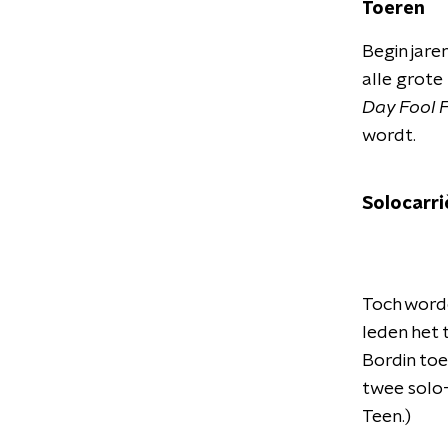
Toeren
Begin jare
alle grote
Day Fool F
wordt.
Solocarri
Toch word
leden het 
Bordin to
twee solo
Teen.)