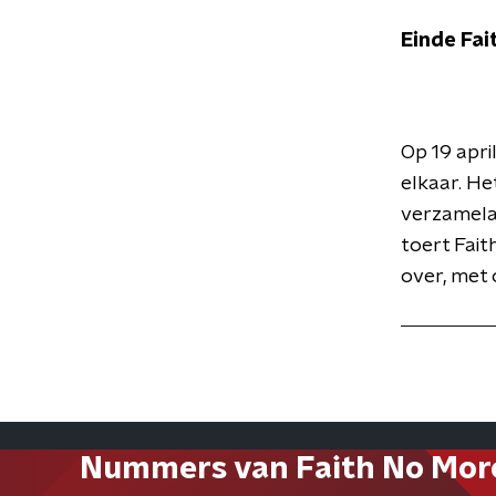
Einde Fai
Op 19 april
elkaar. He
verzamelaa
toert Fait
over, met 
Nummers van Faith No Mor