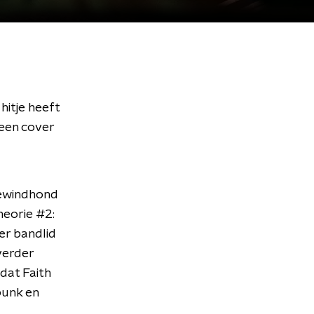
hitje heeft
, een cover
zewindhond
heorie #2:
er bandlid
verder
dat Faith
punk en