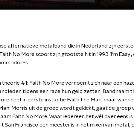
e alternatieve metalband die in Nederland zijn eerste 
 Faith No More scoort zijn grootste hit in 1993 'I'm Easy'
Commodores.
theorie #1: Faith No More vernoemt zich naar een ha
ndleden tijdens een race hun geld zetten. Bandnaam t
ore heet in eerste instantie Faith The Man, maar wanne
Man’ Morris uit de groep wordt gekickt, gaat de groep 
aam Faith No More. Waar iedereen het wél over eens is 
t San Francisco een meester is in het mixen van metal, 