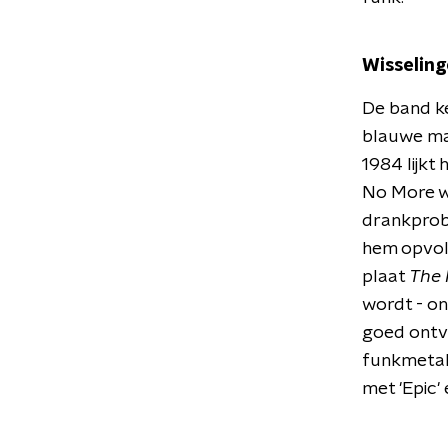
Wisselin
De band ke
blauwe ma
1984 lijkt
No More wo
drankprob
hem opvolg
plaat
The 
wordt - on
goed ontva
funkmetal
met 'Epic' 