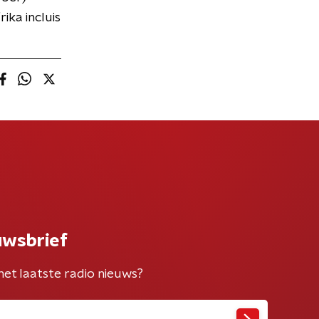
ika incluis
uwsbrief
het laatste radio nieuws?