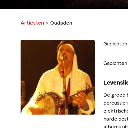
Artiesten
Oudaden
Gedichten
Gedichten
Levensli
De groep b
percussie-
elektrisch
harde best
albums ui