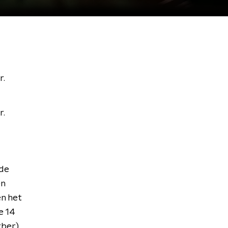
r.
r.
 de
en
en het
e 14
rber)