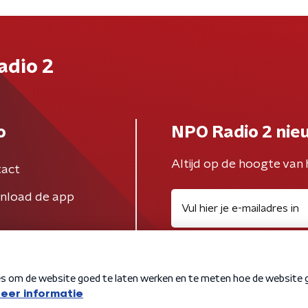
adio 2
o
NPO Radio 2 nie
Altijd op de hoogte van 
act
nload de app