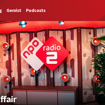
g
Gemist
Podcasts
ffair