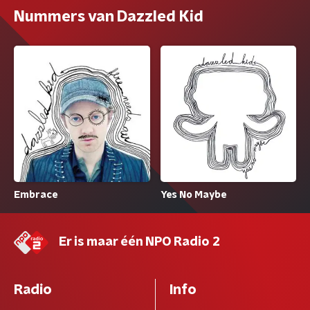
Nummers van Dazzled Kid
Embrace
Yes No Maybe
Er is maar één NPO Radio 2
Radio
Info