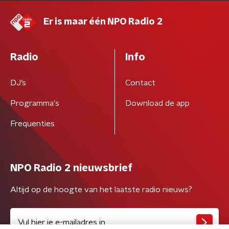
Er is maar één NPO Radio 2
Radio
Info
DJ’s
Contact
Programma's
Download de app
Frequenties
NPO Radio 2 nieuwsbrief
Altijd op de hoogte van het laatste radio nieuws?