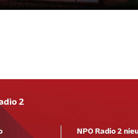
adio 2
o
NPO Radio 2 nie