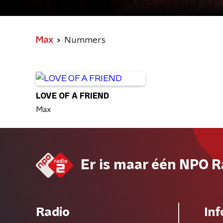
Max
Nummers
LOVE OF A FRIEND
Max
Er is maar één NPO R
Radio
Inf