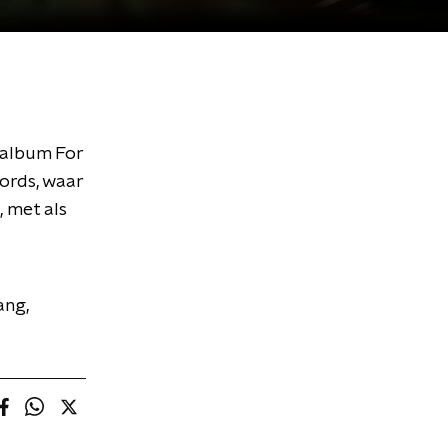
e album For
ords, waar
, met als
ang,