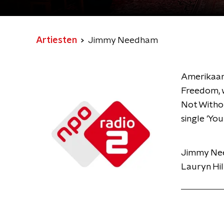
Artiesten
Jimmy Needham
Amerikaans
Freedom, w
Not Withou
single 'You
Jimmy Need
Lauryn Hil