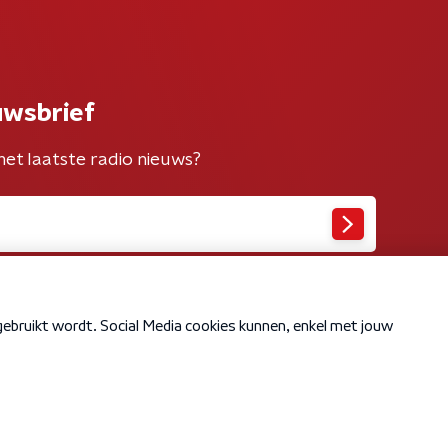
uwsbrief
het laatste radio nieuws?
Cookiebeleid