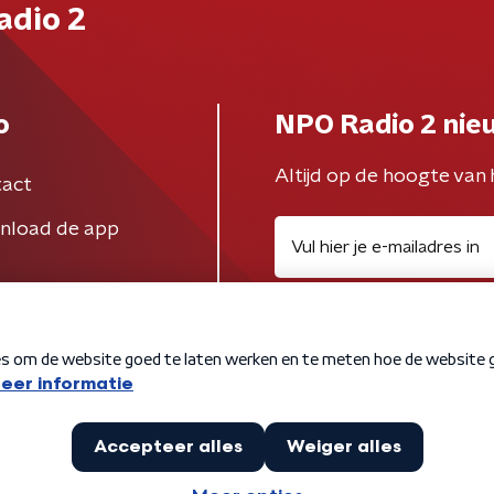
adio 2
o
NPO Radio 2 nie
Altijd op de hoogte van 
act
nload de app