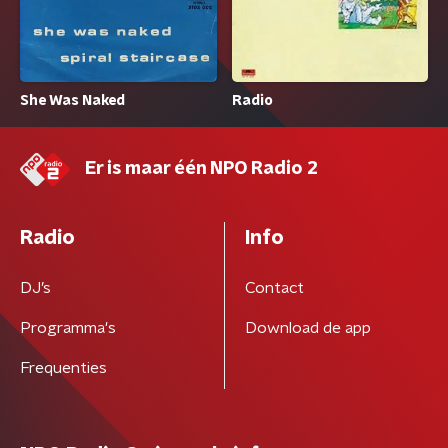
She Was Naked
Radio
Er is maar één NPO Radio 2
Radio
Info
DJ’s
Contact
Programma's
Download de app
Frequenties