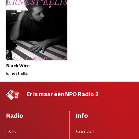
Black Wire
Ernest Ellis
Er is maar één NPO Radio 2
Radio
Info
DJ’s
Contact