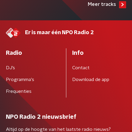
Meer tracks
Er is maar één NPO Radio 2
Radio
Info
DJ’s
Contact
Programma's
Download de app
Frequenties
NPO Radio 2 nieuwsbrief
Altijd op de hoogte van het laatste radio nieuws?