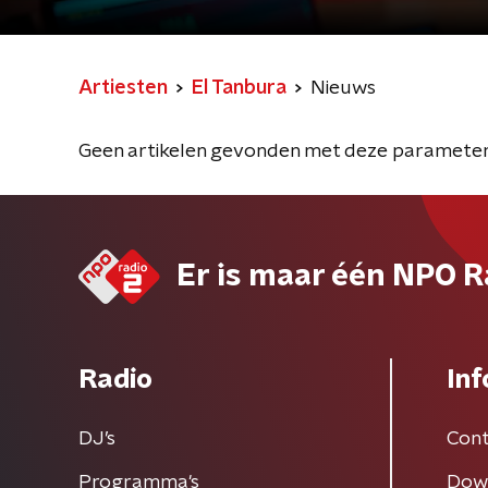
Artiesten
El Tanbura
Nieuws
Geen artikelen gevonden met deze parameter
Er is maar één NPO R
Radio
Inf
DJ’s
Cont
Programma's
Dow