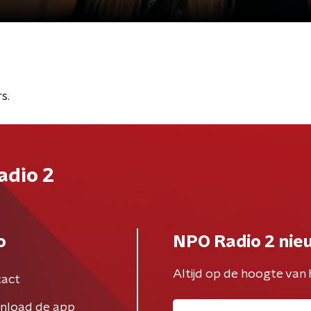
s.
adio 2
o
NPO Radio 2 nie
Altijd op de hoogte van 
act
nload de app