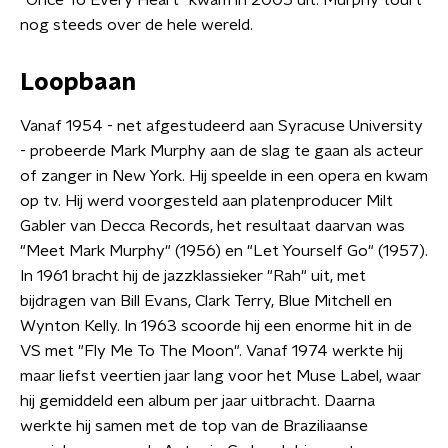
"Once To Every Heart" kwam in 2005 uit. Murphy tourt
nog steeds over de hele wereld.
Loopbaan
Vanaf 1954 - net afgestudeerd aan Syracuse University
- probeerde Mark Murphy aan de slag te gaan als acteur
of zanger in New York. Hij speelde in een opera en kwam
op tv. Hij werd voorgesteld aan platenproducer Milt
Gabler van Decca Records, het resultaat daarvan was
"Meet Mark Murphy" (1956) en "Let Yourself Go" (1957).
In 1961 bracht hij de jazzklassieker "Rah" uit, met
bijdragen van Bill Evans, Clark Terry, Blue Mitchell en
Wynton Kelly. In 1963 scoorde hij een enorme hit in de
VS met "Fly Me To The Moon". Vanaf 1974 werkte hij
maar liefst veertien jaar lang voor het Muse Label, waar
hij gemiddeld een album per jaar uitbracht. Daarna
werkte hij samen met de top van de Braziliaanse